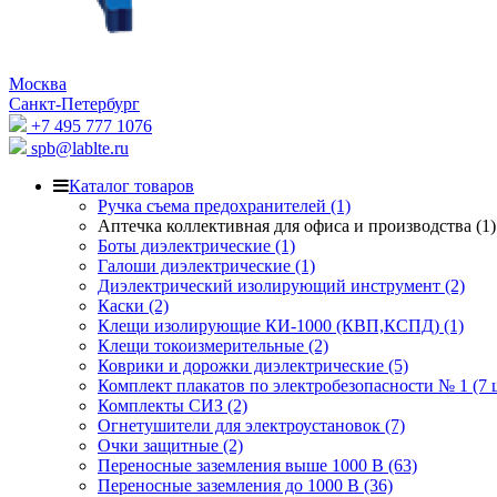
Москва
Санкт-Петербург
+7 495 777 1076
spb@lablte.ru
Каталог товаров
Ручка съема предохранителей (1)
Аптечка коллективная для офиса и производства (1)
Боты диэлектрические (1)
Галоши диэлектрические (1)
Диэлектрический изолирующий инструмент (2)
Каски (2)
Клещи изолирующие КИ-1000 (КВП,КСПД) (1)
Клещи токоизмерительные (2)
Коврики и дорожки диэлектрические (5)
Комплект плакатов по электробезопасности № 1 (7 ш
Комплекты СИЗ (2)
Огнетушители для электроустановок (7)
Очки защитные (2)
Переносные заземления выше 1000 В (63)
Переносные заземления до 1000 В (36)