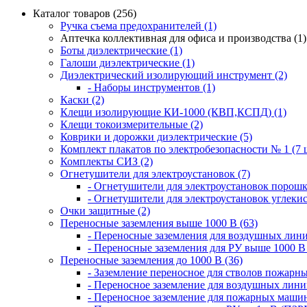
Каталог товаров (256)
Ручка съема предохранителей (1)
Аптечка коллективная для офиса и производства (1)
Боты диэлектрические (1)
Галоши диэлектрические (1)
Диэлектрический изолирующий инструмент (2)
- Наборы инструментов (1)
Каски (2)
Клещи изолирующие КИ-1000 (КВП,КСПД) (1)
Клещи токоизмерительные (2)
Коврики и дорожки диэлектрические (5)
Комплект плакатов по электробезопасности № 1 (7 ш
Комплекты СИЗ (2)
Огнетушители для электроустановок (7)
- Огнетушители для электроустановок порош
- Огнетушители для электроустановок углеки
Очки защитные (2)
Переносные заземления выше 1000 В (63)
- Переносные заземления для воздушных лини
- Переносные заземления для РУ выше 1000 В 
Переносные заземления до 1000 В (36)
- Заземление переносное для стволов пожарн
- Переносное заземление для воздушных лини
- Переносное заземление для пожарных машин