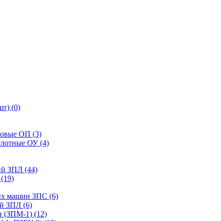
т) (0)
ковые ОП (3)
слотные ОУ (4)
й ЗПЛ (44)
(19)
ых машин ЗПС (6)
й ЗПЛ (6)
 (ЗПМ-1) (12)