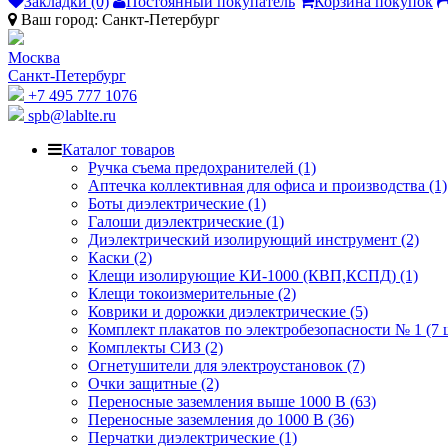
Закладки (0)
Постоянный покупатель
Корзина покупок
Ваш город:
Санкт-Петербург
Москва
Санкт-Петербург
+7 495 777 1076
spb@lablte.ru
Каталог товаров
Ручка съема предохранителей (1)
Аптечка коллективная для офиса и производства (1)
Боты диэлектрические (1)
Галоши диэлектрические (1)
Диэлектрический изолирующий инструмент (2)
Каски (2)
Клещи изолирующие КИ-1000 (КВП,КСПД) (1)
Клещи токоизмерительные (2)
Коврики и дорожки диэлектрические (5)
Комплект плакатов по электробезопасности № 1 (7 ш
Комплекты СИЗ (2)
Огнетушители для электроустановок (7)
Очки защитные (2)
Переносные заземления выше 1000 В (63)
Переносные заземления до 1000 В (36)
Перчатки диэлектрические (1)