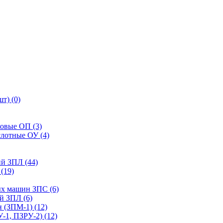
т) (0)
ковые ОП (3)
слотные ОУ (4)
й ЗПЛ (44)
(19)
ых машин ЗПС (6)
й ЗПЛ (6)
 (ЗПМ-1) (12)
-1, ПЗРУ-2) (12)