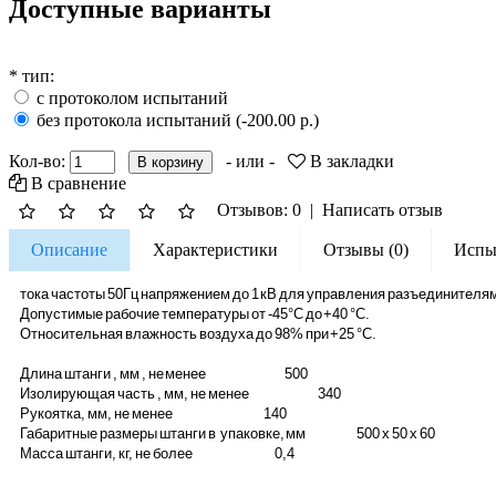
Доступные варианты
*
тип:
с протоколом испытаний
без протокола испытаний (-200.00 р.)
Кол-во:
- или -
В закладки
В сравнение
Отзывов: 0
|
Написать отзыв
Описание
Характеристики
Отзывы (0)
Испы
тока частоты 50Гц напряжением до 1 кВ для управления разъединителя
Допустимые рабочие температуры от -45°С до +40 °С.
Относительная влажность воздуха до 98% при +25 °С.
Длина штанги , мм , не менее 500
Изолирующая часть , мм, не менее 340
Рукоятка, мм, не менее 140
Габаритные размеры штанги в упаковке, мм 500 x 50 x 60
Масса штанги, кг, не более 0,4