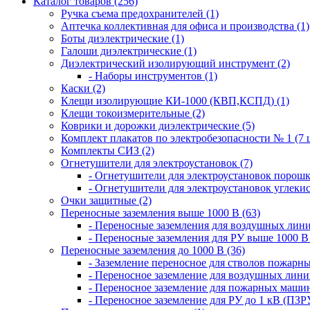
Каталог товаров (256)
Ручка съема предохранителей (1)
Аптечка коллективная для офиса и производства (1)
Боты диэлектрические (1)
Галоши диэлектрические (1)
Диэлектрический изолирующий инструмент (2)
- Наборы инструментов (1)
Каски (2)
Клещи изолирующие КИ-1000 (КВП,КСПД) (1)
Клещи токоизмерительные (2)
Коврики и дорожки диэлектрические (5)
Комплект плакатов по электробезопасности № 1 (7 ш
Комплекты СИЗ (2)
Огнетушители для электроустановок (7)
- Огнетушители для электроустановок порош
- Огнетушители для электроустановок углеки
Очки защитные (2)
Переносные заземления выше 1000 В (63)
- Переносные заземления для воздушных лини
- Переносные заземления для РУ выше 1000 В 
Переносные заземления до 1000 В (36)
- Заземление переносное для стволов пожарн
- Переносное заземление для воздушных лини
- Переносное заземление для пожарных машин
- Переносное заземление для РУ до 1 кВ (ПЗРУ