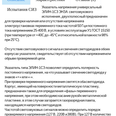
Указатель напряжения универсальный
Испытания СИЗ
ЭЛИН-1СЗ ЭНЗА светозвукового
исполнения, двухполюсный предназначен
для проверки наличия или отсутствия на­пряжения в
электроустановках переменного тока частотой 50 Гц и постоянного
тока напряжением 25-400 В, в условиях эксплуатации У1 ГОСТ 15150
(при температуре от +40С до - 45°С и относительной влажности 98%
при 25°С).
Отсутствие светозвукового сигнала и свечения светодиодов в обоих
корпусах указателя, свидетельствует об отсутствии напряжения или
обрыве проверяемой цепи.
Указатель типа ЭЛИН-1СЗ позволяет определить полярность
постоянного напряжения, на что указывает свечение светодиода у
знаков «+» или «-».
При проверке переменного напряжения светятся оба светодиода.
Корпус, имеющий на поверхности металлическую пластинку,
предназначен также для определения «фазы» переменного
напряжения, при этом необходимо касание рукой к металлической
пластинке, в этом случае загорается газоразрядная лампа,
находящаяся напротив светодиодов.
Частотой светозвуковых сигналов можно определить порядок
проверяемого напряжения (127 В, 220В и 380В). При 127 В количество