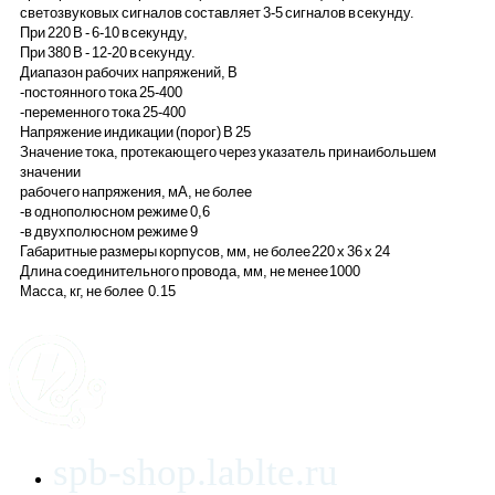
светозвуковых сигналов составляет 3-5 сигналов в секунду.
При 220 В - 6-10 в секунду,
При 380 В - 12-20 в секунду.
Диапазон рабочих напряжений, В
-постоянного тока 25-400
-переменного тока 25-400
Напряжение индикации (порог) В 25
Значение тока, протекающего через указатель при наибольшем
значении
рабочего напряжения, мА, не более
-в однополюсном режиме 0,6
-в двухполюсном режиме 9
Габаритные размеры корпусов, мм, не более 220 x 36 x 24
Длина соединительного провода, мм, не менее 1000
Масса, кг, не более 0.15
spb-shop.lablte.ru